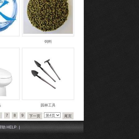
饲料
品
园林工具
6
7
8
9
下一页
尾页
帮助 HELP
|