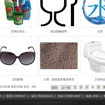
日用化学品
食品接触材料
水质
太阳眼镜
土壤，固体废弃物及噪音
卫浴用
共163条 每页20条 页次：4/9
1
2
3
4
5
首页
上一页
T
|
联系 CONTACT
|
留言 FEEDBACK
|
投诉 COMPLAINT
|
链接 LINK
|