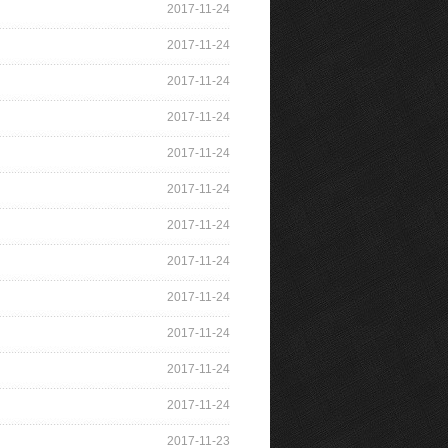
2017-11-24
2017-11-24
2017-11-24
2017-11-24
2017-11-24
2017-11-24
2017-11-24
2017-11-24
2017-11-24
2017-11-24
2017-11-24
2017-11-24
2017-11-23