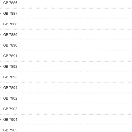
GB 7886
GB 7887
GB 7888
GB 7889
GB 7890
GB 7891
GB 7892
GB 7893
GB 7894
GB 7902
GB 7903
GB 7904
GB 7905