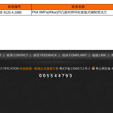
标准编号
标准名称
PN4.0MPa(40bar)
凹凸面对焊环松套板式钢制管法兰
GB
9120.4-1988
T
|
联系 CONTACT
|
留言 FEEDBACK
|
投诉 COMPLAINT
|
链接 LINK
|
ERT
IFICATION
特色检测 - 检测认证搜索引擎
粤ICP备13066711号-2
粤公网安备 44