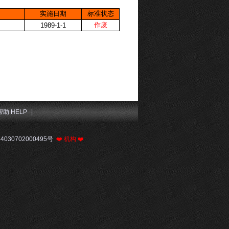
实施日期
标准状态
作废
1989-1-1
帮助 HELP
|
030702000495号
❤️
机构
❤️