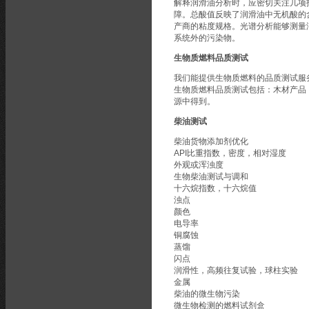
解释润滑油分析时，应密切关注几项
障。总酸值反映了润滑油中无机酸的
产商的粘度规格。光谱分析能够测量
系统外的污染物。
生物质燃料品质测试
我们能提供生物质燃料的品质测试服
生物质燃料品质测试包括：木材产品
源中得到。
柴油测试
柴油货物添加剂优化
API比重指数，密度，相对湿度
外观或浑浊度
生物柴油测试与调和
十六烷指数，十六烷值
浊点
颜色
电导率
铜腐蚀
蒸馏
闪点
润滑性，高频往复试验，球柱实验
金属
柴油的微生物污染
微生物检测的燃料试剂盒