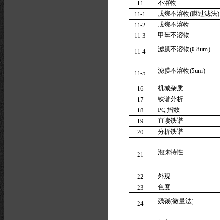
不溶物
1
1
戊烷不
溶
物
(
膜
过滤法
)
11
-1
戊烷不
溶
物
11
-2
甲苯不
溶
物
11
-3
滤膜不
溶
物
(
0
.
8
u
m
)
11
-4
滤膜不
溶
物
(
5
u
m
)
11
-5
机械杂质
1
6
铁谱分析
1
7
PQ
指数
1
8
直读铁谱
1
9
分析铁谱
2
0
泡沫特性
2
1
外观
2
2
色度
2
3
残碳
(
微
量
法
)
2
4