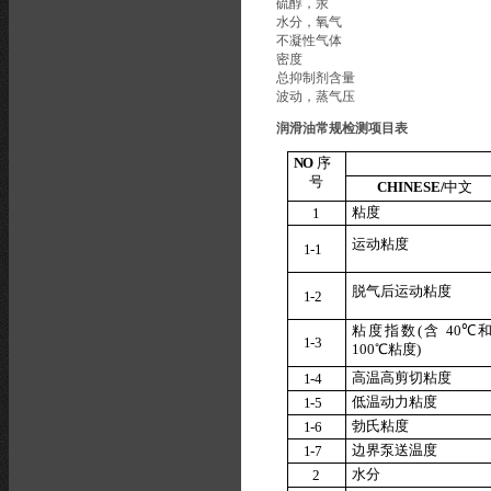
硫醇，汞
水分，氧气
不凝性气体
密度
总抑制剂含量
波动，蒸气压
润滑油常规检测项目表
N
O
序
号
CH
I
N
ESE
/
中文
粘度
1
运动粘度
1
-1
脱气后
运
动粘度
1
-2
粘
度
指
数
(
含
40
℃
1
-3
100
℃
粘度
)
高温高
剪
切粘度
1
-4
低温动
力
粘度
1
-5
勃氏粘度
1
-6
边界泵
送
温度
1
-7
水分
2