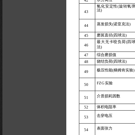
4
2
氧
化
安
定
性
(
旋
转
氧
法
)
4
3
蒸发损失
(
诺
亚
克法
)
4
4
磨斑直径
(
四
球
法
)
4
5
最
大
无
卡
咬
负
荷
(
四
4
6
法
)
综合磨
损
值
4
7
烧结负荷
(
四
球
法
)
4
8
极压性能
(
梯
姆
肯实验
)
4
9
FZ
G
实验
5
0
介质损
耗
因数
5
1
体积电
阻
率
5
2
击穿电压
5
3
表面张力
5
4