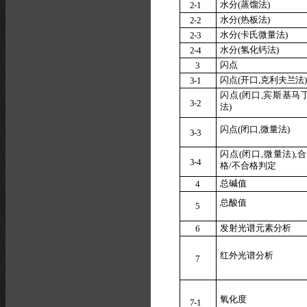
水分
(
蒸
馏
法
)
2
-1
水分
(
热
板
法
)
2
-2
水分
(
卡
氏
微
量
法
)
2
-3
水分
(
氢
化
钙法
)
2
-4
闪点
3
闪点
(
开
口
,
克
利夫
兰
法
3
-1
闪点
(
闭口
,
宾斯基马
3
-2
法
)
闪点
(
闭
口
,
微
量法
)
3
-3
闪
点
(
闭
口
,
微
量
法
),
合
3
-4
格
/
不
合
格判定
总碱值
4
总酸值
5
发射光
谱
元素
分
析
6
红外光
谱
分析
7
氧化度
7
-1