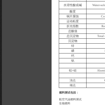
水溶性酸或碱
Water-solu
酸度
铜片腐蚀
Co
运动粘度
折光指数
Re
总酸值
总沉淀物
Total 
沉淀物
锌
磷
钙
钒
铝
+
硅
Alumi
浊点
倾点
燃料测试包括：
航空汽油燃料测试
生物燃料