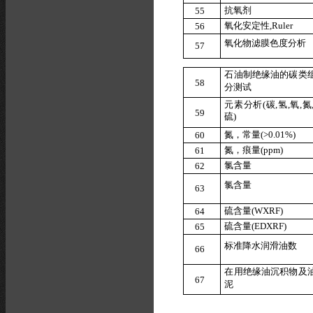
抗氧剂
5
5
氧化安
定
性
,
R
u
l
e
r
5
6
氧化物
滤
膜色
度
分析
5
7
石
油
制
绝缘
油
的
碳
类
5
8
分测试
元素分析
(
碳
,
氢
,
氧
,
氮
5
9
硫
)
氮，常量
(
>
0
.
01%
)
6
0
氮，痕量
(
p
p
m)
6
1
氯含量
6
2
氯含量
6
3
硫含量
(
W
X
R
F
)
6
4
硫含量
(E
D
X
R
F
)
6
5
标准降
水
润滑
油
数
6
6
在
用
绝
缘油
沉
积
物
及
6
7
泥