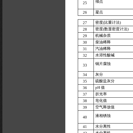
倾点
2
5
凝点
2
6
密度
(
比
重
计法
)
2
7
密度
(
数
显
密
度
计法
)
2
8
机械杂质
2
9
柴油稀释
3
0
汽油稀释
3
1
水溶性
酸
碱
3
2
铜片腐蚀
3
3
灰分
3
4
硫酸盐
灰
分
3
5
p
H
值
3
6
折光率
3
7
皂化值
3
8
空气释
放
值
3
9
液相锈蚀
4
0
水分离性
4
1
水分离性