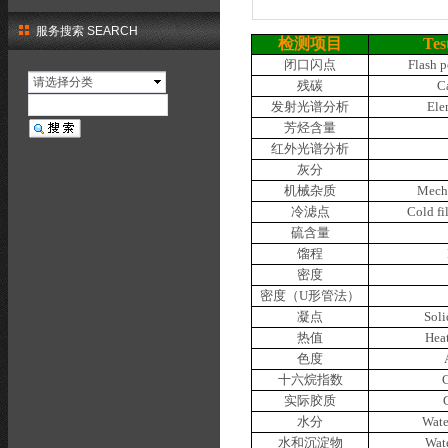
服务搜索 SEARCH
检测项目
Tes
闭口闪点
Flash p
请选择分类
残碳
C
发射光谱分析
Ele
芳烃含量
红外光谱分析
灰分
机械杂质
Mecha
冷滤点
Cold fi
硫含量
馏程
密度
密度（
U
形管法）
凝点
Soli
热值
H
ea
色度
十六烷指数
C
实际胶质
水分
Wate
水和沉淀物
Wat