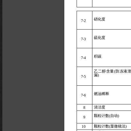
硝化度
7
-2
硫化度
7
-3
积碳
7
-4
乙
二
醇
含
量
(
防
冻
液
漏
)
7
-5
燃油稀释
7
-6
清洁度
8
颗粒计数
(
自动
)
9
颗粒计数
(
显
微
镜法
)
1
0