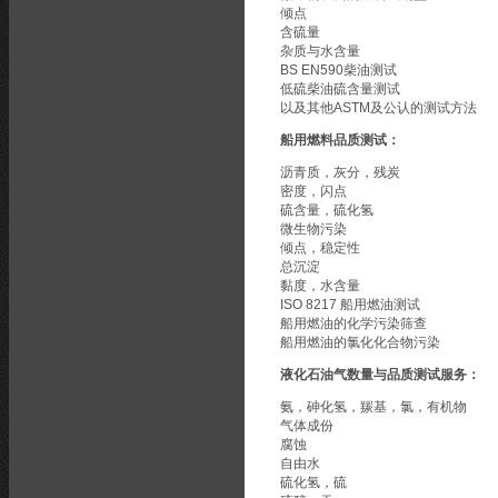
倾点
含硫量
杂质与水含量
BS EN590柴油测试
低硫柴油硫含量测试
以及其他ASTM及公认的测试方法
船用燃料品质测试：
沥青质，灰分，残炭
密度，闪点
硫含量，硫化氢
微生物污染
倾点，稳定性
总沉淀
黏度，水含量
ISO 8217 船用燃油测试
船用燃油的化学污染筛查
船用燃油的氯化化合物污染
液化石油气数量与品质测试服务：
氨，砷化氢，羰基，氯，有机物
气体成份
腐蚀
自由水
硫化氢，硫