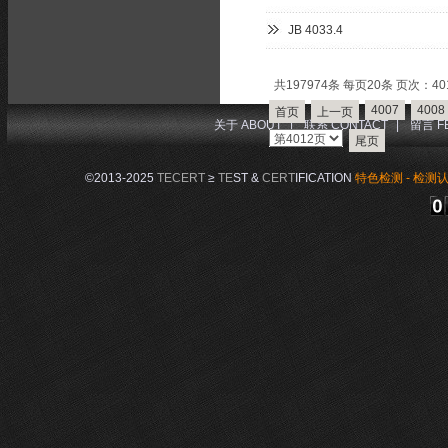
JB 4033.4
共197974条 每页20条 页次：401
4007
4008
首页
上一页
关于 ABOUT
|
联系 CONTACT
|
留言 F
尾页
©2013-2025
TECERT
≥
TE
ST &
CERT
IFICATION
特色检测 - 检测