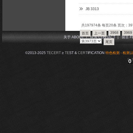
JB 3313
共197974条 每页20条 页次：397
3968
3969
首页
上一页
关于 ABOUT
|
联系 CONTACT
|
留言 F
尾页
©2013-2025
TECERT
≥
TE
ST &
CERT
IFICATION
特色检测 - 检测