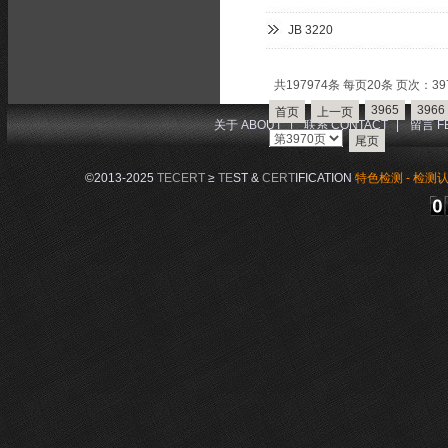
JB 3220
共197974条 每页20条 页次：397
3965
3966
首页
上一页
关于 ABOUT
|
联系 CONTACT
|
留言 F
尾页
©2013-2025
TECERT
≥
TE
ST &
CERT
IFICATION
特色检测 - 检测