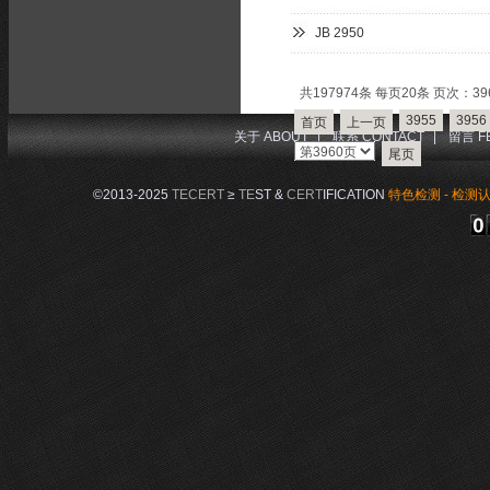
JB 2950
共197974条 每页20条 页次：396
3955
3956
首页
上一页
关于 ABOUT
|
联系 CONTACT
|
留言 F
尾页
©2013-2025
TECERT
≥
TE
ST &
CERT
IFICATION
特色检测 - 检测