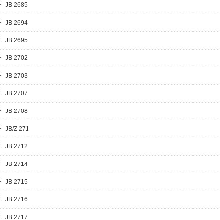
JB 2685
JB 2694
JB 2695
JB 2702
JB 2703
JB 2707
JB 2708
JB/Z 271
JB 2712
JB 2714
JB 2715
JB 2716
JB 2717