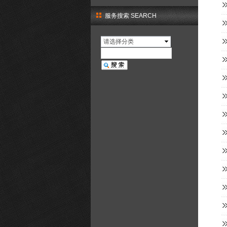
服务搜索 SEARCH
请选择分类