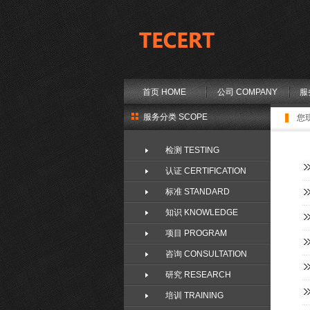
首页 HOME
公司 COMPANY
服
服务分类 SCOPE
您
检测 TESTING
认证 CERTIFICATION
标准 STANDARD
知识 KNOWLEDGE
项目 PROGRAM
咨询 CONSULTATION
研究 RESEARCH
培训 TRAINING