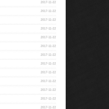
2017-11-22
2017-11-22
2017-11-22
2017-11-22
2017-11-22
2017-11-22
2017-11-22
2017-11-22
2017-11-22
2017-11-22
2017-11-22
2017-11-22
2017-11-22