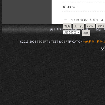
JB 2431
共197974条 每页20条 页次：394
3942
3943
首页
上一页
关于 ABOUT
|
联系 CONTACT
|
留言 F
尾页
©2013-2025
TECERT
≥
TE
ST &
CERT
IFICATION
特色检测 - 检测