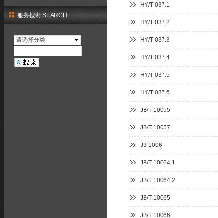
HY/T 037.1
服务搜索 SEARCH
HY/T 037.2
请选择分类
HY/T 037.3
HY/T 037.4
HY/T 037.5
HY/T 037.6
JB/T 10055
JB/T 10057
JB 1006
JB/T 10064.1
JB/T 10064.2
JB/T 10065
JB/T 10066