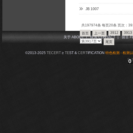
JB 1007
共197974条 每页20条 页次：391
3912
3913
首页
上一页
关于 ABOUT
|
联系 CONTACT
|
留言 F
尾页
©2013-2025
TECERT
≥
TE
ST &
CERT
IFICATION
特色检测 - 检测