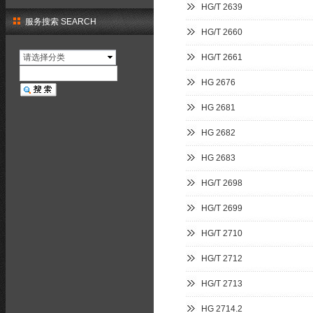
HG/T 2639
服务搜索 SEARCH
HG/T 2660
请选择分类
HG/T 2661
HG 2676
HG 2681
HG 2682
HG 2683
HG/T 2698
HG/T 2699
HG/T 2710
HG/T 2712
HG/T 2713
HG 2714.2