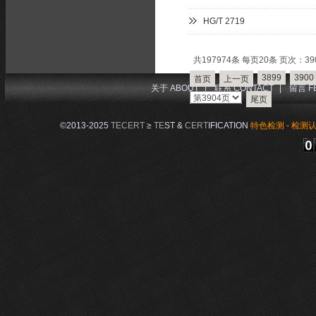
HG/T 2719
共197974条 每页20条 页次：390
3899
3900
首页
上一页
关于 ABOUT
|
联系 CONTACT
|
留言 F
尾页
©2013-2025
TECERT
≥
TE
ST &
CERT
IFICATION
特色检测 - 检测