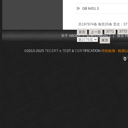
GB 6451.3
共197974条 每页20条 页次：377
3771
3772
首页
上一页
关于 ABOUT
|
联系 CONTACT
|
留言 F
尾页
©2013-2025
TECERT
≥
TE
ST &
CERT
IFICATION
特色检测 - 检测