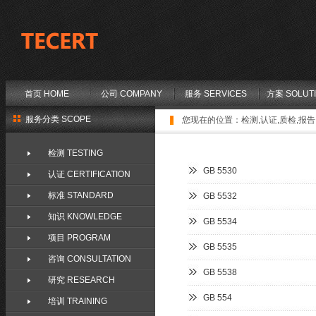
首页 HOME
公司 COMPANY
服务 SERVICES
方案 SOLUT
服务分类 SCOPE
您现在的位置：
检测,认证,质检,报告,
检测 TESTING
GB 5530
认证 CERTIFICATION
标准 STANDARD
GB 5532
知识 KNOWLEDGE
GB 5534
项目 PROGRAM
GB 5535
咨询 CONSULTATION
GB 5538
研究 RESEARCH
GB 554
培训 TRAINING