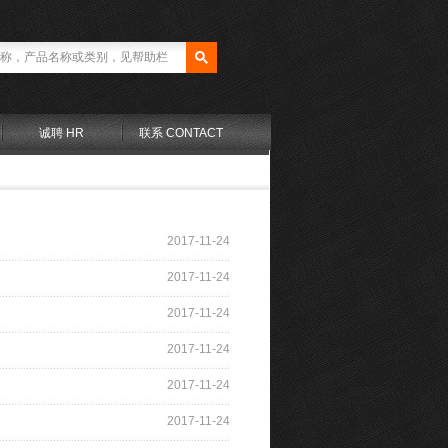
诚聘 HR
联系 CONTACT
2017-11-24
2017-11-24
2017-11-24
2017-11-24
2017-11-24
2017-11-24