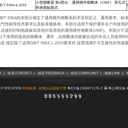
4
UMF
小型熔断器
第
部分：通用模件熔断体（
）
穿孔式
B/T 9364.4-2016
和表面贴装式
GB/T 9364的本部分规定了通用模件熔断体的术语和定义、通用要求、
电气性能等技术要求以及标准规格单。本部分适用于保护通常在户内使用
且连接到印制电路板或其他衬底系统的通用模件熔断体(UMF)。本部分不
境)下使用的器具的熔断体。通常，此熔断体仅能被合适的专业人员使用特
的是:规定除了适用GB/T 9364.1-2015要求外,还需强调不可互换性的等级
T
|
联系 CONTACT
|
留言 FEEDBACK
|
投诉 COMPLAINT
|
链接 LINK
|
ERT
IFICATION
特色检测 - 检测认证搜索引擎
粤ICP备13066711号-2
粤公网安备 44