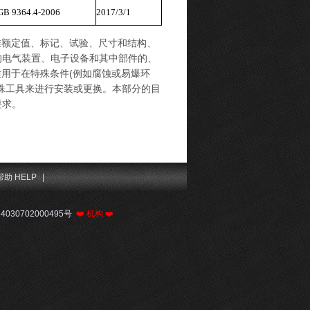
GB 9364.4-2006
2017/3/1
标准额定值、标记、试验、尺寸和结构、
的电气装置、电子设备和其中部件的、
适用于在特殊条件(例如腐蚀或易爆环
殊工具来进行安装或更换。本部分的目
要求。
帮助 HELP
|
030702000495号
❤️
机构
❤️