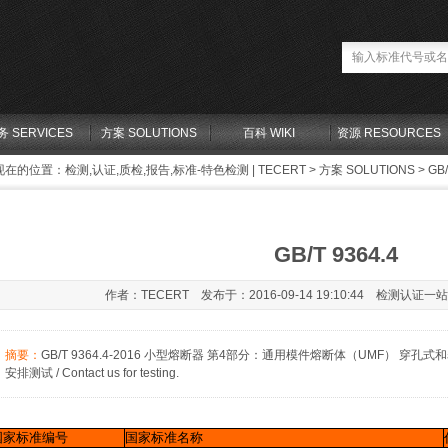
务 SERVICES
方案 SOLUTIONS
百科 WIKI
资源 RESOURCES
现在的位置：
检测,认证,质检,报告,标准-特色检测 | TECERT
>
方案 SOLUTIONS
> GB/
GB/T 9364.4
作者：TECERT 发布于：2016-09-14 19:10:44 检测认证一
摘要：
GB/T 9364.4-2016 小型熔断器 第4部分：通用模件熔断体（UMF） 穿孔式和表
安排测试 / Contact us for testing.
国家标准编号
国
家
标
准
名
称