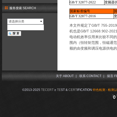
GB/T 32877-2022
变频器
服务搜索 SEARCH
国家标准编号
GB/T 32877-2016
请选择分类
本文件规定了GB/T 755
机也是GB/T 12668.9
电动机效率仅用来比较不同的
围内（恒转矩范围，恒磁通范围
额的由变频和调压电源供电的
关于 ABOUT
|
联系 CONTACT
|
留言 F
©2013-2025
TECERT
≥
TE
ST &
CERT
IFICATION
特色检测 - 检测