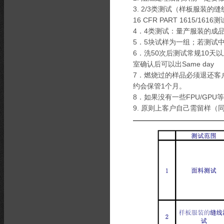
3. 2/3类测试（样板服装
16 CFR PART 1615
4．4类测试：量产服装的成
5．5块试样为一组；若测试
6．洗50次后测试常规10天
室确认后可以出Same day
7．燃烧过的样品必须退还客
约会保管1个月。
8．如果没有一些FPU/GPU
9. 原则上客户自己需留样（