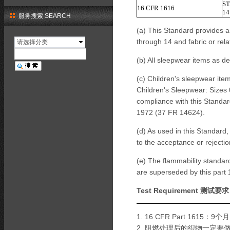
ST
16 CFR 1616
14
服务搜索 SEARCH
(a) This Standard provides a
through 14 and fabric or rel
请选择分类
(b) All sleepwear items as de
(c) Children's sleepwear ite
Children's Sleepwear: Sizes 
compliance with this Standa
1972 (37 FR 14624).
(d) As used in this Standard, 
to the acceptance or rejectio
(e) The flammability standards
are superseded by this part 1
Test Requirement 测试要
1. 16 CFR Part 1615：
2. 阻燃处理后的织物一定要做