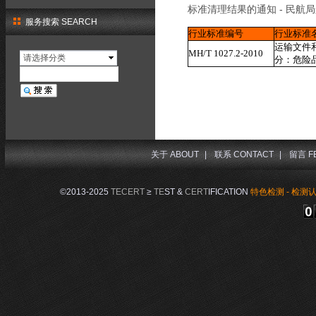
标准清理结果的通知 - 民航局
服务搜索 SEARCH
行业标准编号
行业标准
运输文件
MH/T 1027.2-2010
请选择分类
分：危险
关于 ABOUT
|
联系 CONTACT
|
留言 F
©2013-2025
TECERT
≥
TE
ST &
CERT
IFICATION
特色检测 - 检测