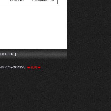
帮助 HELP
|
030702000495号
❤️
机构
❤️