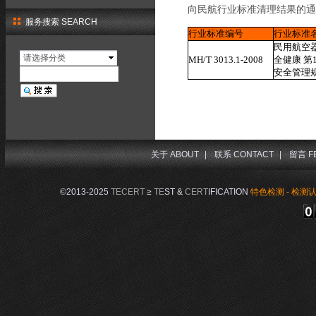
向民航行业标准清理结果的通知 
服务搜索 SEARCH
行业标准编号
行业标准
民用航空
请选择分类
MH/T 3013.1-2008
全健康 第
安全管理
关于 ABOUT
|
联系 CONTACT
|
留言 F
©2013-2025
TECERT
≥
TE
ST &
CERT
IFICATION
特色检测 - 检测