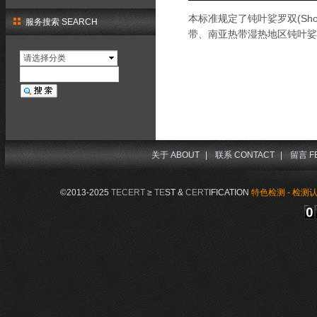
本标准规定了钝叶娑罗双(Sh
服务搜索 SEARCH
带、南亚热带湿热地区钝叶娑
请选择分类
关于 ABOUT
|
联系 CONTACT
|
留言 F
©2013-2025
TECERT
≥
TE
ST &
CERT
IFICATION
特色检测 - 检测