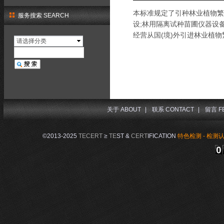
本标准规定了引种林业植物繁
服务搜索 SEARCH
设;林用隔离试种苗圃仪器设
经营从国(境)外引进林业植
请选择分类
关于 ABOUT
|
联系 CONTACT
|
留言 F
©2013-2025
TECERT
≥
TE
ST &
CERT
IFICATION
特色检测 - 检测