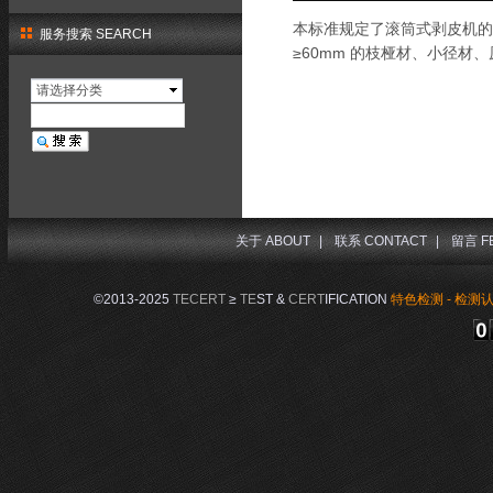
本标准规定了滚筒式剥皮机的
服务搜索 SEARCH
≥60mm 的枝桠材、小径材
请选择分类
关于 ABOUT
|
联系 CONTACT
|
留言 F
©2013-2025
TECERT
≥
TE
ST &
CERT
IFICATION
特色检测 - 检测