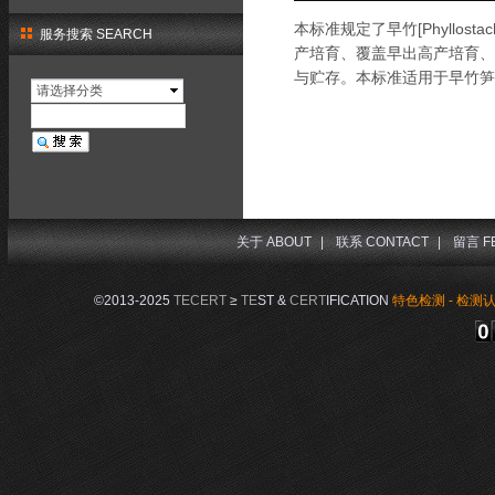
本标准规定了早竹[Phyllostac
服务搜索 SEARCH
产培育、覆盖早出高产培育、
与贮存。本标准适用于早竹笋
请选择分类
关于 ABOUT
|
联系 CONTACT
|
留言 F
©2013-2025
TECERT
≥
TE
ST &
CERT
IFICATION
特色检测 - 检测