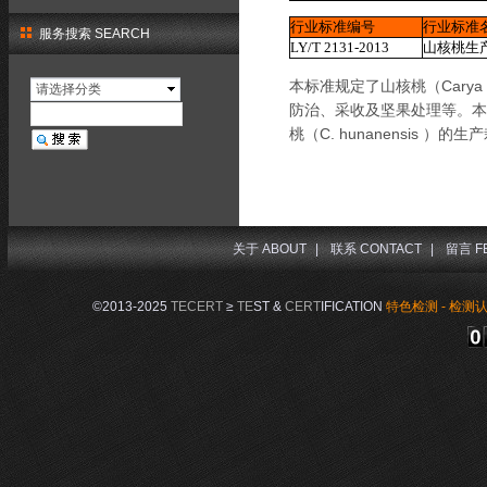
行业标准编号
行业标准
服务搜索 SEARCH
LY/T 2131-2013
山核桃生
本标准规定了山核桃（Carya 
请选择分类
防治、采收及坚果处理等。本标准
桃（C. hunanensis ）
关于 ABOUT
|
联系 CONTACT
|
留言 F
©2013-2025
TECERT
≥
TE
ST &
CERT
IFICATION
特色检测 - 检测