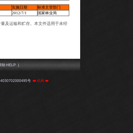
实施日期
标准主管部门
2012/7/1
国家林业局
计量及运输和贮存。本文件适用于未经
帮助 HELP
|
030702000495号
❤️
机构
❤️