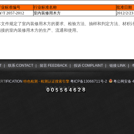
行业标准编号
行业标准名称
批准日期
Y/T 2057-2012
室内装修用木方
2012/2/23
本文件规定了室内装修用木方的要求、检验方法、抽样和判定方法、材积
指接的室内装修用木方的生产、流通和使用。
T
|
联系 CONTACT
|
留言 FEEDBACK
|
投诉 COMPLAINT
|
链接 LINK
|
ERT
IFICATION
特色检测 - 检测认证搜索引擎
粤ICP备13066711号-2
粤公网安备 44