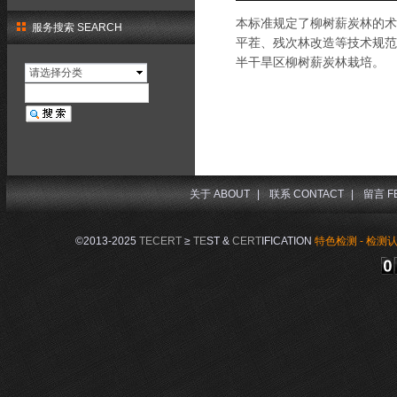
本标准规定了柳树薪炭林的术
服务搜索 SEARCH
平茬、残次林改造等技术规范
半干旱区柳树薪炭林栽培。
请选择分类
关于 ABOUT
|
联系 CONTACT
|
留言 F
©2013-2025
TECERT
≥
TE
ST &
CERT
IFICATION
特色检测 - 检测