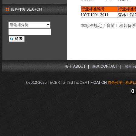
行业标准编号
行业标准
服务搜索 SEARCH
LY/T 1991-2011
森林工程
请选择分类
本标准规定了育苗工程装备
关于 ABOUT
|
联系 CONTACT
|
留言 F
©2013-2025
TECERT
≥
TE
ST &
CERT
IFICATION
特色检测 - 检测