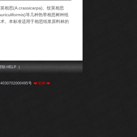
厚荚相思(A.crassicarpa)、纹荚相思
.auriculiformis)等几种热带相思树种纸
技术。本标准适用于相思纸浆原料林的
帮助 HELP
|
030702000495号
❤️
机构
❤️