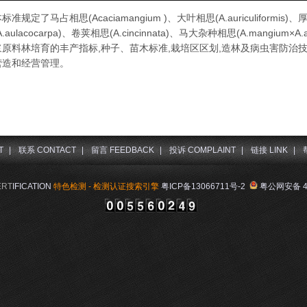
标准规定了马占相思(Acaciamangium )、大叶相思(A.auriculiformis)、
A.aulacocarpa)、卷荚相思(A.cincinnata)、马大杂种相思(A.mangium×A
浆原料林培育的丰产指标,种子、苗木标准,栽培区区划,造林及病虫害防治
营造和经营管理。
T
|
联系 CONTACT
|
留言 FEEDBACK
|
投诉 COMPLAINT
|
链接 LINK
|
ERT
IFICATION
特色检测 - 检测认证搜索引擎
粤ICP备13066711号-2
粤公网安备 44