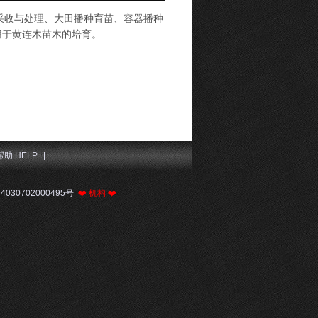
立、种子采收与处理、大田播种育苗、容器播种
用于黄连木苗木的培育。
帮助 HELP
|
030702000495号
❤️
机构
❤️