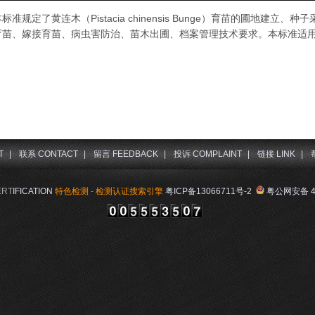
本标准规定了黄连木（Pistacia chinensis Bunge）育苗的圃地建
育苗、嫁接育苗、病虫害防治、苗木出圃、档案管理技术要求。本标准适
T
|
联系 CONTACT
|
留言 FEEDBACK
|
投诉 COMPLAINT
|
链接 LINK
|
ERT
IFICATION
特色检测 - 检测认证搜索引擎
粤ICP备13066711号-2
粤公网安备 44