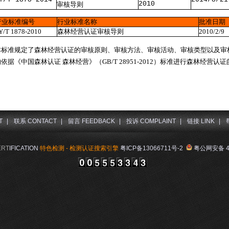
2010
审核导则
行业标准编号
行业标准名称
批准日期
Y/T 1878-2010
森林经营认证审核导则
2010/2/9
本标准规定了森林经营认证的审核原则、审核方法、审核活动、审核类型以及审
构依据《中国森林认证
森林经营》（
GB/T 28951-2012
）标准进行森林经营认证
T
|
联系 CONTACT
|
留言 FEEDBACK
|
投诉 COMPLAINT
|
链接 LINK
|
ERT
IFICATION
特色检测 - 检测认证搜索引擎
粤ICP备13066711号-2
粤公网安备 44