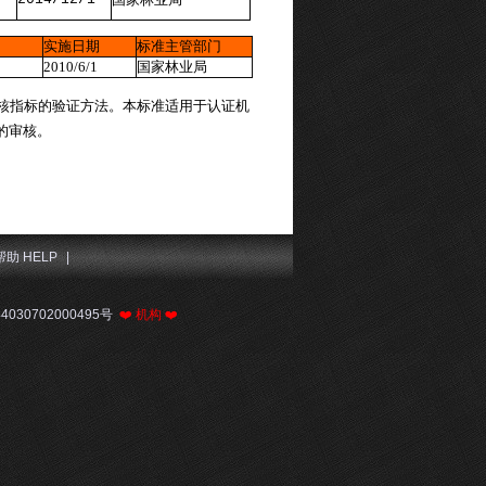
国家林业局
实施日期
标准主管部门
2010/6/1
国家林业局
核指标的验证方法。本标准适用于认证机
的审核。
帮助 HELP
|
030702000495号
❤️
机构
❤️