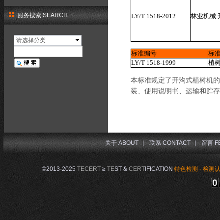
服务搜索 SEARCH
LY/T 1518-2012
林业机械
请选择分类
标准编号
标
LY/T 1518-1999
植
本标准规定了开沟式植树机的
装、使用说明书、运输和贮存
关于 ABOUT
|
联系 CONTACT
|
留言 F
©2013-2025
TECERT
≥
TE
ST &
CERT
IFICATION
特色检测 - 检测