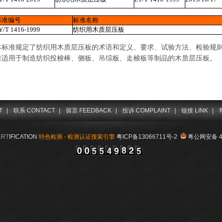
标准编号
标准名称
Y/T 1416-1999
纺织用木质层压板
本标准规定了纺织用木质层压板的术语和定义、要求、试验方法、检验规
准适用于制造纺织投梭棒、侧板、吊综板、走梭板等制品的木质层压板。
T
|
联系 CONTACT
|
留言 FEEDBACK
|
投诉 COMPLAINT
|
链接 LINK
|
ERT
IFICATION
特色检测 - 检测认证搜索引擎
粤ICP备13066711号-2
粤公网安备 44