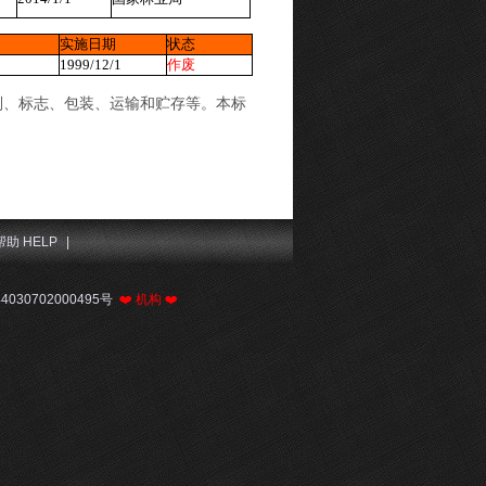
实施日期
状态
1999/12/1
作废
则、标志、包装、运输和贮存等。本标
帮助 HELP
|
030702000495号
❤️
机构
❤️