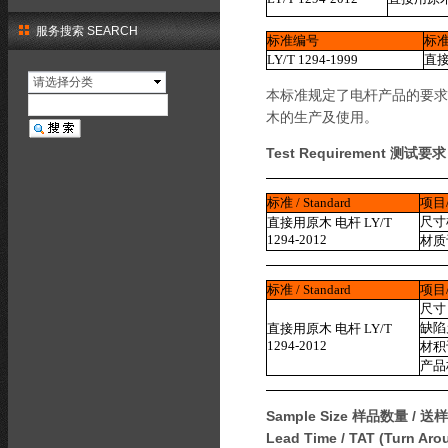
服务搜索 SEARCH
标准编号
标
LY/T 1294-1999
直
请选择分类
本标准规定了电杆产品的要求
木的生产及使用。
Test Requirement 测试要
标准 / Standard
项目
尺寸
直接用原木
电杆
LY/T
1294-2012
材质
标准 / Standard
项目
尺寸
缺陷
直接用原木
电杆
LY/T
1294-2012
材积
产品
Sample Size 样品数量 / 送
Lead Time / TAT (Turn A