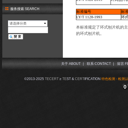
服务搜索 SEARCH
标准编号
标
LY/T 1128-1993
环
请选择分类
本标准规定了环式刨片机的主
的环式刨片机。
关于 ABOUT
|
联系 CONTACT
|
留言 F
©2013-2025
TECERT
≥
TE
ST &
CERT
IFICATION
特色检测 - 检测