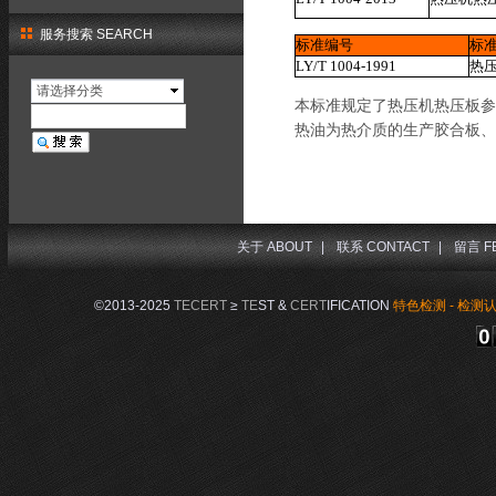
服务搜索 SEARCH
标准编号
标
LY/T 1004-1991
热
请选择分类
本标准规定了热压机热压板参
热油为热介质的生产胶合板、
关于 ABOUT
|
联系 CONTACT
|
留言 F
©2013-2025
TECERT
≥
TE
ST &
CERT
IFICATION
特色检测 - 检测