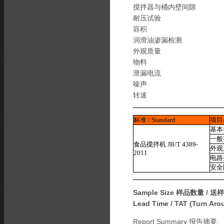
搅拌器与桶内壁间隙
耐压试验
容积
润滑油渗漏检测
外观质量
物料
泄漏电流
噪声
转速
标准 / Standard
项目
基本
一般
食品搅拌机
JB/T 4389-
外观
2011
电路
安全
Sample Size 样品数量 / 送
Lead Time / TAT (Turn A
Report Summary 报告摘要: