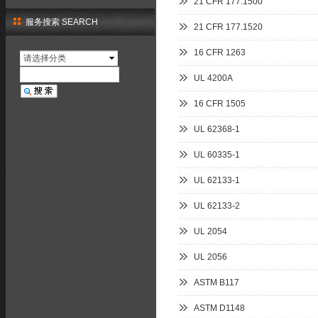
21 CFR 177.1500
服务搜索 SEARCH
21 CFR 177.1520
16 CFR 1263
请选择分类
UL 4200A
16 CFR 1505
UL 62368-1
UL 60335-1
UL 62133-1
UL 62133-2
UL 2054
UL 2056
ASTM B117
ASTM D1148