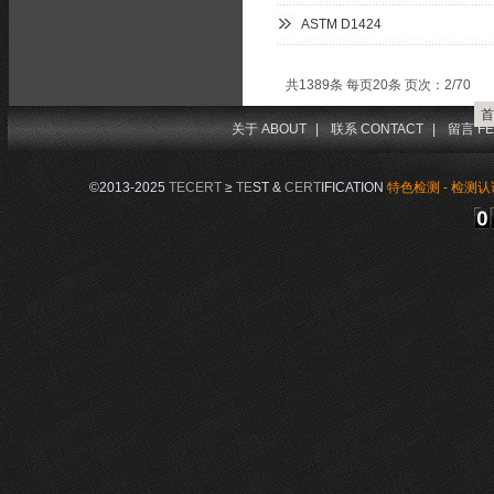
ASTM D1424
共1389条 每页20条 页次：2/70
首
关于 ABOUT
|
联系 CONTACT
|
留言 FE
©2013-2025
TECERT
≥
TE
ST &
CERT
IFICATION
特色检测 - 检测